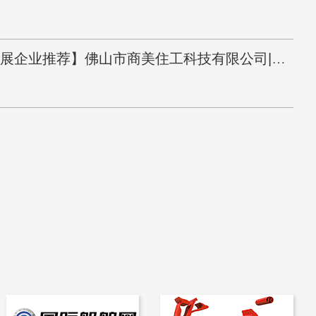
【2026海装展企业推荐】佛山市商美住工科技有限公司|专注船用轻量化铝蜂窝复合板材研发、定制深加工与内外贸一体化生产