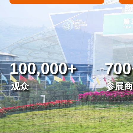
100,000+
700
观众
参展商