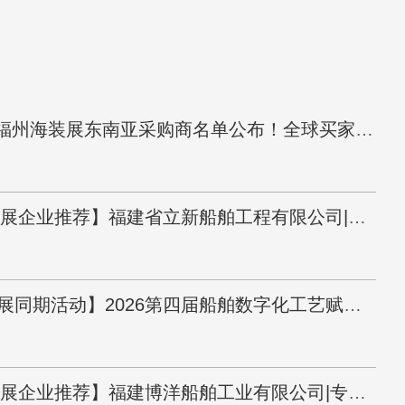
重磅首发 | 福州海装展东南亚采购商名单公布！全球买家已就位，只等你来！
【2026海装展企业推荐】福建省立新船舶工程有限公司|具备20万载重吨造船能力
【聚焦海装展同期活动】2026第四届船舶数字化工艺赋能建造发展论坛
【2026海装展企业推荐】福建博洋船舶工业有限公司|专注于大型船舶制造、船舶修理、船舶改装等专业的大型船厂