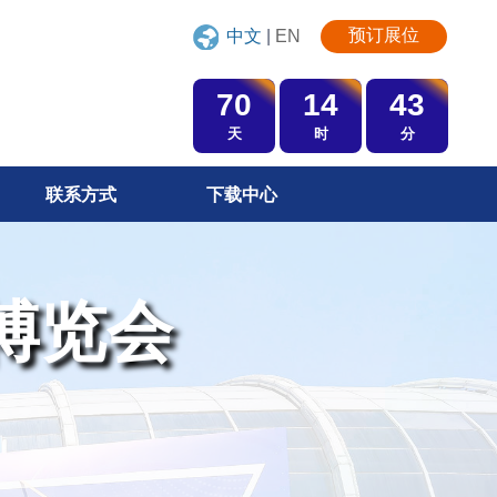
预订展位
中文
|
EN
70
14
43
天
时
分
联系方式
下载中心
博览会